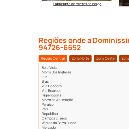
Fabricante de roletes de carga
e friccao
Regiões onde a Dominissin
94726-6652
Região Central
Zona Norte
Zona Oeste
Zona
Bela Vista
Morro Dos Ingleses
Luz
Brás
Vila Deodoro
Vila Buarque
Higienópolis
Morro da Aclimação
Paraíso
Pari
República
Campos Elíseos
Várzea da Barra Funda
Mercado