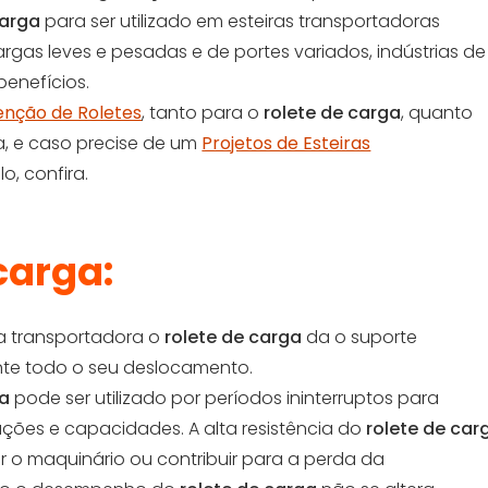
carga
para ser utilizado em esteiras transportadoras
gas leves e pesadas e de portes variados, indústrias de
enefícios.
nção de Roletes
, tanto para o
rolete de carga
, quanto
a, e caso precise de um
Projetos de Esteiras
o, confira.
carga:
ia transportadora o
rolete de carga
da o suporte
nte todo o seu deslocamento.
ga
pode ser utilizado por períodos ininterruptos para
lações e capacidades. A alta resistência do
rolete de car
r o maquinário ou contribuir para a perda da