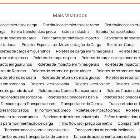
Mais Visitados
dor de roletes de carga
Distribuidor de roletes de retorno
Distribuidor de rolete
rga
Esfera transferidora preco
Esteira Industrial
Esteira Transportadora
e de roletes de carga
Fabricante de roletes de impacto
Fabricante de roletes
portadoras
Projetos Especiais de Movimentação de Carga
Rolete de Carga
oletes de carga em guarulhos
Roletes de carga em minas gerais
Roletes de c
a no mato grosso
Roletes de carga no para
Roletes de carga no rio grande do 
pacto em guarulhos
Roletes de impacto em minas gerais
Roletes de impacto 
etes de Retorno
Roletes de retorno em porto alegre
Roletes de retorno em sa
s de retorno no ceara
Roletes de retorno no mato grosso
Roletes de retorno 
res em sorocaba
Roletes livres na bahia
Roletes livres no abc
Roletes livre
 no rio grande do sul
Roletes para Correia Transportadora
Roletes Tracionado
tracionados em sorocaba
Roletes tracionados na bahia
Roletes tracionados 
Tambores para Transportadores
Transportador de Correia
Transportador de 
ores Motorizados
Trilho flow rack preco
Roletes de impacto preço
Roletes
esteira transportadora
Fabricante de roletes industriais
Esfera transferidora
ra para movimentação de carga
Trilho flow rack preço por metro
Comprar trilh
Transportador de correias com roletes
Transportador de correia inclinada
Tambores para transportador de correia
Tambor de acionamento para esteira