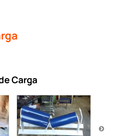
Roletes de retorno no mato grosso
Roletes de retorno no para
Roletes friccao
Roletes Livres
arga
Roletes livres em minas gerais
Roletes livres em sorocaba
Roletes livres na bahia
Roletes livres no abc
Roletes livres no amazonas
Roletes livres no mato grosso
 de Carga
Roletes livres no para
Roletes livres no rio grande do sul
Roletes para Correia Transportadora
Roletes Tracionados
Roletes tracionados em guarulhos
Roletes tracionados em minas gerais
Roletes tracionados em sorocaba
Roletes tracionados na bahia