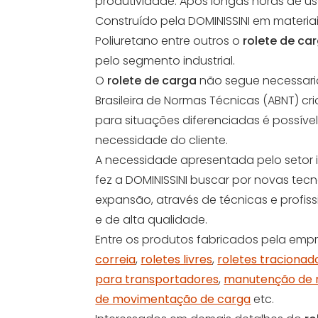
produtividade. Após longas horas de 
Construído pela DOMINISSINI em materi
Poliuretano entre outros o
rolete de ca
pelo segmento industrial.
O
rolete de carga
não segue necessar
Brasileira de Normas Técnicas (ABNT) 
para situações diferenciadas é possíve
necessidade do cliente.
A necessidade apresentada pelo setor 
fez a DOMINISSINI buscar por novas te
expansão, através de técnicas e profis
e de alta qualidade.
Entre os produtos fabricados pela em
correia
,
roletes livres
,
roletes tracionad
para transportadores
,
manutenção de r
de movimentação de carga
etc.