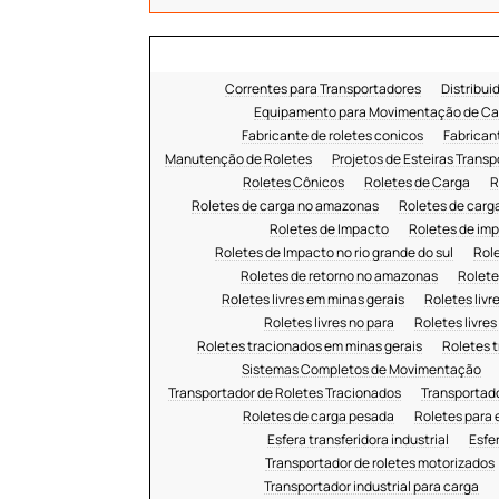
Correntes para Transportadores
Distribui
Equipamento para Movimentação de Ca
Fabricante de roletes conicos
Fabricant
Manutenção de Roletes
Projetos de Esteiras Trans
Roletes Cônicos
Roletes de Carga
R
Roletes de carga no amazonas
Roletes de carg
Roletes de Impacto
Roletes de im
Roletes de Impacto no rio grande do sul
Rol
Roletes de retorno no amazonas
Rolete
Roletes livres em minas gerais
Roletes liv
Roletes livres no para
Roletes livres
Roletes tracionados em minas gerais
Roletes 
Sistemas Completos de Movimentação
Transportador de Roletes Tracionados
Transportad
Roletes de carga pesada
Roletes para 
Esfera transferidora industrial
Esfe
Transportador de roletes motorizados
Transportador industrial para carga