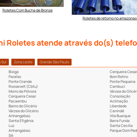
Roletes Com Bucha de Bronze
Roletes de retorno no amazonas
i Roletes atende através do(s) telefo
 Sul
Zona Leste
Grande São Paulo
Bixiga
Cerqueira Cesa
ParaÍso
Bom Retiro
Ponte Grande
Ponte Pequena
Roosevelt (Cbtu)
Cambuci
Morro da Pólvora
Várzea do Glicér
Cerqueira Cesar
Consolação
Pacaembu
Aclimação
Bairro do Glicério
Liberdade
Várzea do Glicério
Canindé
Anhangabaú
Vila Buarque
Santa Efigênia
Barra Funda
Luz
Santa Cecília
Anhangabaú
Parque Dom Pedr
Sé