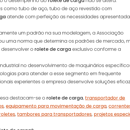
uso o desempenho do
rolete de carga
não se altera.
ais como tubo de aço, tubo de aço revestido com
rga
atende com perfeição as necessidades apresentada
iamente um padrão na sua modelagem, a Associação
criou uma norma que determina os padrões de mercado, 
l desenvolver o
rolete de carga
exclusivo conforme a
industrial no desenvolvimento de maquinários específico
cnologias para atender a esse segmento em frequente
sionais experientes a empresa desenvolve soluções efica
presa destacam-se o
rolete de carga
,
transportador de
os
,
equipamento para movimentação de carga
,
corrente
oletes
,
tambores para transportadores
,
projetos especi