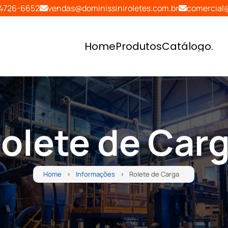
94726-6652
vendas@dominissiniroletes.com.br
comercial@
Home
Produtos
Catálogo
.
Home
Produtos
Catálogo
.
olete de Car
Home
Informações
Rolete de Carga