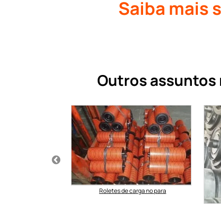
Saiba mais 
Outros assuntos 
Roletes de carga no para
adora preço metro