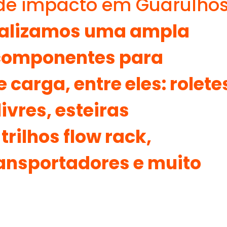
 de impacto em Guarulho
alizamos uma ampla
 componentes para
arga, entre eles: rolete
livres, esteiras
trilhos flow rack,
ransportadores e muito