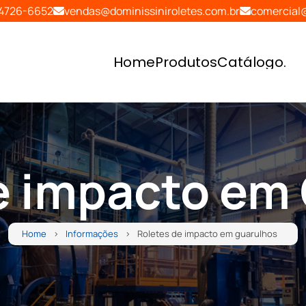
94726-6652
vendas@dominissiniroletes.com.br
comercial@
Home
Produtos
Catálogo
.
Home
Produtos
Catálogo
.
e impacto em
Home
Informações
Roletes de impacto em guarulhos