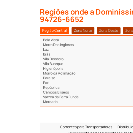
Regiões onde a Dominissin
94726-6652
Região Central
Zona Norte
Zona Oeste
Zona
Bela Vista
Morro Dos Ingleses
Luz
Brás
Vila Deodoro
Vila Buarque
Higienópolis
Morro da Aclimação
Paraíso
Pari
República
Campos Elíseos
Várzea da Barra Funda
Mercado
Correntes para Transportadores
Distribui