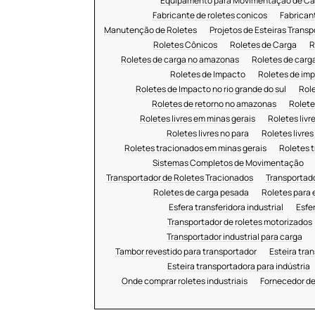
Equipamento para Movimentação de Ca
Fabricante de roletes conicos
Fabricant
Manutenção de Roletes
Projetos de Esteiras Trans
Roletes Cônicos
Roletes de Carga
R
Roletes de carga no amazonas
Roletes de carg
Roletes de Impacto
Roletes de im
Roletes de Impacto no rio grande do sul
Rol
Roletes de retorno no amazonas
Rolete
Roletes livres em minas gerais
Roletes liv
Roletes livres no para
Roletes livres
Roletes tracionados em minas gerais
Roletes 
Sistemas Completos de Movimentação
Transportador de Roletes Tracionados
Transportad
Roletes de carga pesada
Roletes para 
Esfera transferidora industrial
Esfe
Transportador de roletes motorizados
Transportador industrial para carga
Tambor revestido para transportador
Esteira tra
Esteira transportadora para indústria
Onde comprar roletes industriais
Fornecedor de 