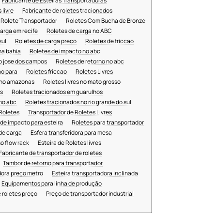
Fabricante de Esteiras Transportadoras
Esteira transportadora preço metro
 livre
Fabricante de roletes tracionados
Esteira transportadora inclinada
Rolete Transportador
Roletes Com Bucha de Bronze
Esteira transportadora para indústria
arga em recife
Roletes de carga no ABC
Equipamento de carga e descarga
sul
Roletes de carga preco
Roletes de friccao
Equipamentos industriais para
na bahia
Roletes de impacto no abc
logística
o jose dos campos
Roletes de retorno no abc
Equipamentos para linha de produção
no para
Roletes friccao
Roletes Livres
Onde comprar roletes industriais
s no amazonas
Roletes livres no mato grosso
Fornecedor de esteiras industriais
s
Roletes tracionados em guarulhos
no abc
Roletes tracionados no rio grande do sul
Fabricante de transportador de correia
Roletes
Transportador de Roletes Livres
Transportador de roletes preço
 de impacto para esteira
Roletes para transportador
Preço de transportador industrial
 de carga
Esfera transferidora para mesa
Componentes para transportadores
o flow rack
Esteira de Roletes livres
Soluções em transporte de carga
Fabricante de transportador de roletes
Tambor de retorno para transportador
dora preço metro
Esteira transportadora inclinada
Equipamentos para linha de produção
 roletes preço
Preço de transportador industrial