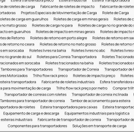
rga
Esfera transferidora preco
Esteira Industrial
Esteira Transportadora
e de roletes de carga
Fabricante de roletes de impacto
Fabricante de roletes
portadoras
Projetos Especiais de Movimentação de Carga
Rolete de Carga
oletes de carga em guarulhos
Roletes de carga em minas gerais
Roletes de c
a no mato grosso
Roletes de carga no para
Roletes de carga no rio grande do 
pacto em guarulhos
Roletes de impacto em minas gerais
Roletes de impacto 
etes de Retorno
Roletes de retorno em porto alegre
Roletes de retorno em sa
s de retorno no ceara
Roletes de retorno no mato grosso
Roletes de retorno 
res em sorocaba
Roletes livres na bahia
Roletes livres no abc
Roletes livre
 no rio grande do sul
Roletes para Correia Transportadora
Roletes Tracionado
tracionados em sorocaba
Roletes tracionados na bahia
Roletes tracionados 
Tambores para Transportadores
Transportador de Correia
Transportador de 
ores Motorizados
Trilho flow rack preco
Roletes de impacto preço
Roletes
esteira transportadora
Fabricante de roletes industriais
Esfera transferidora
ra para movimentação de carga
Trilho flow rack preço por metro
Comprar trilh
Transportador de correias com roletes
Transportador de correia inclinada
Tambores para transportador de correia
Tambor de acionamento para esteira
nsportadora de roletes
Esteira transportadora para caixas
Esteira transporta
Equipamento de carga e descarga
Equipamentos industriais para logística
esteiras industriais
Fabricante de transportador de correia
Transportador de
Componentes para transportadores
Soluções em transporte de carga