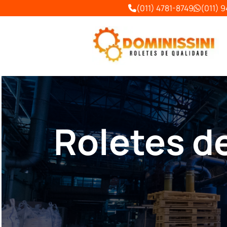
(011) 4781-8749
(011) 
Roletes d