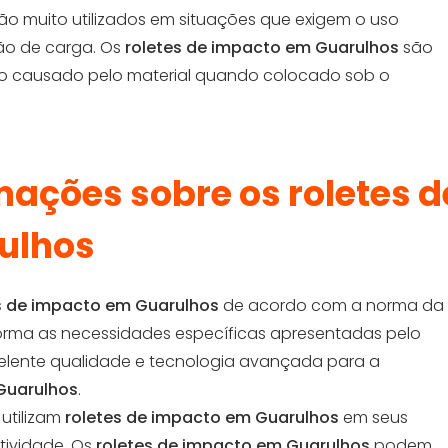
ão muito utilizados em situações que exigem o uso
ão de carga. Os
roletes de impacto em Guarulhos
são
o causado pelo material quando colocado sob o
mações sobre os roletes d
ulhos
s de impacto em Guarulhos
de acordo com a norma da
rma as necessidades específicas apresentadas pelo
xcelente qualidade e tecnologia avançada para a
Guarulhos
.
 utilizam
roletes de impacto em Guarulhos
em seus
tividade. Os
roletes de impacto em Guarulhos
podem