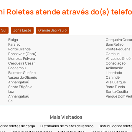
i Roletes atende através do(s) telefo
 Sul
Zona Leste
Grande São Paulo
Bixiga
Cerqueira Cesa
ParaÍso
Bom Retiro
Ponte Grande
Ponte Pequena
Roosevelt (Cbtu)
Cambuci
Morro da Pólvora
Várzea do Glicér
Cerqueira Cesar
Consolação
Pacaembu
Aclimação
Bairro do Glicério
Liberdade
Várzea do Glicério
Canindé
Anhangabaú
Vila Buarque
Santa Efigênia
Barra Funda
Luz
Santa Cecília
Anhangabaú
Parque Dom Pedr
Sé
Mais Visitados
dor de roletes de carga
Distribuidor de roletes de retorno
Distribuidor de rolete